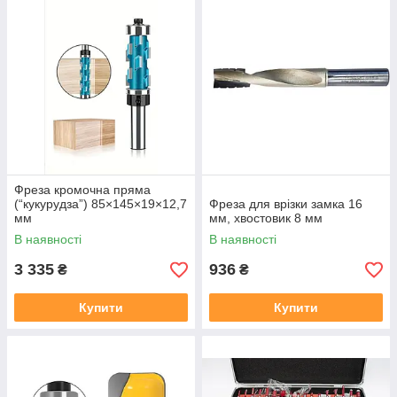
Фреза кромочна пряма
(“кукурудза”) 85×145×19×12,7
Фреза для врізки замка 16
мм
мм, хвостовик 8 мм
В наявності
В наявності
3 335
936
₴
₴
Купити
Купити