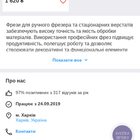
1 620
₴
Фрези для ручного фрезера та стаціонарних верстатів
забезпечують високу точність та якість обробки
матеріалів. Використання професійних фрез підвищує
продуктивність, полегшує роботу та дозволяє
створювати декоративні та функціональні елементи
будь-якої складності.
Показати все
Ідеально підходять для майстерень, столярних
виробництв, домашніх майстерень та творчих
проєктів.
Про нас
97% позитивних з 317 відгуків за рік
Працює з 24.09.2019
м. Харків
Харків, Україна
Контакти
КНОПКА
ЗВ'ЯЗКУ