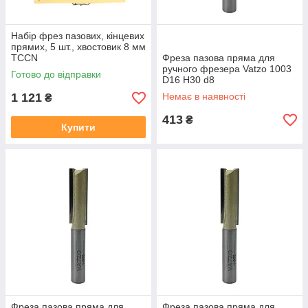
Набір фрез пазових, кінцевих
прямих, 5 шт., хвостовик 8 мм
TCCN
Фреза пазова пряма для
ручного фрезера Vatzo 1003
Готово до відправки
D16 H30 d8
1 121
Немає в наявності
₴
413
₴
Купити
Фреза пазова пряма для
Фреза пазова пряма для