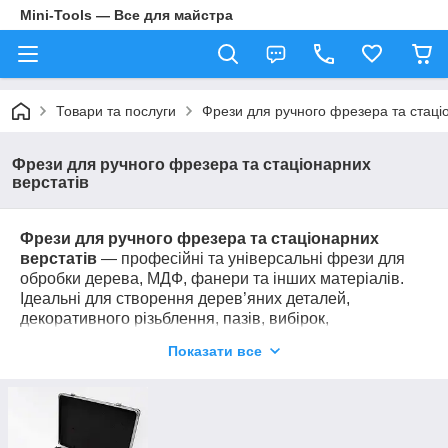
Mini-Tools — Все для майстра
Товари та послуги
Фрези для ручного фрезера та стаці
Фрези для ручного фрезера та стаціонарних
верстатів
Фрези для ручного фрезера та стаціонарних
верстатів
— професійні та універсальні фрези для
обробки дерева, МДФ, фанери та інших матеріалів.
Ідеальні для створення дерев’яних деталей,
декоративного різьблення, пазів, вибірок,
виготовлення намистин, чоток та еліпсоїдів. Підходять
Показати все
для ручних фрезерів, свердлильних та стаціонарних
столярних верстатів.
✔ Висока точність різу та довговічність матеріалу
✔ Різноманітність форм і діаметрів для будь-яких
завдань