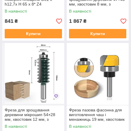
h12,7х H 65 х 8* Z4
мм, хвостовик 8 мм, з
підшипником
В наявності
В наявності
841
1 867
₴
₴
Купити
Купити
Фреза для зрощування
Фреза пазова фасонна для
деревини мікрошип 54×28
виготовлення чаш і
мм, хвостовик 12 мм, з
менажниць 19 мм, хвостовик
підшипником
8 мм
В наявності
В наявності