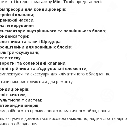
тименті інтернет-магазину
Mini-Tools
представлені:
омпресори для кондиціонерів
;
ервісні клапани
;
ренажні насоси
;
лати керування
;
ентилятори внутрішнього та зовнішнього блока
;
онденсатори
;
олотники та ключі Шредера
;
ронштейни для зовнішніх блоків
;
ільтри-осушувачі
;
еле тиску
;
воротні та соленоїдні клапани
;
ідні трійники та з’єднувальні елементи
;
омплектуючі та аксесуари для кліматичного обладнання.
тини використовуються для ремонту:
ондиціонерів
;
пліт-систем
;
ультиспліт систем
;
втокондиціонерів
;
омерційного та промислового кліматичного обладнання.
мплектуючі відрізняються високою сумісністю, надійністю та від
ичного обладнання.