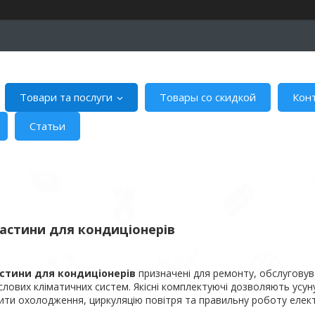
Товари та послуги
Товары со скидкой
Кон
Статьи
астини для кондиціонерів
стини для кондиціонерів
призначені для ремонту, обслуговув
лових кліматичних систем. Якісні комплектуючі дозволяють усунут
ити охолодження, циркуляцію повітря та правильну роботу елект