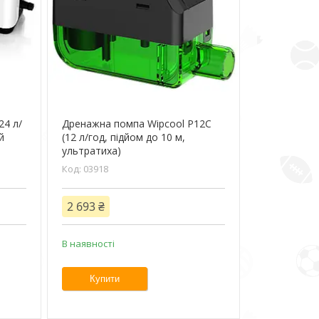
24 л/
Дренажна помпа Wipcool P12C
й
(12 л/год, підйом до 10 м,
ультратиха)
03918
2 693 ₴
В наявності
Купити