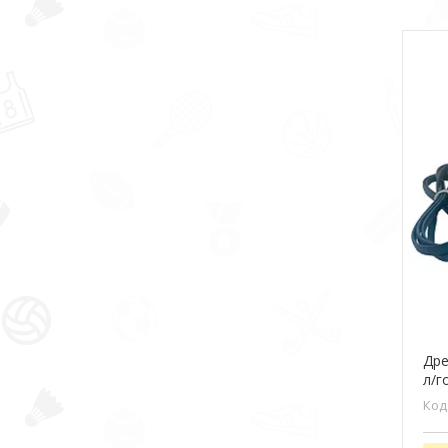
Дре
л/г