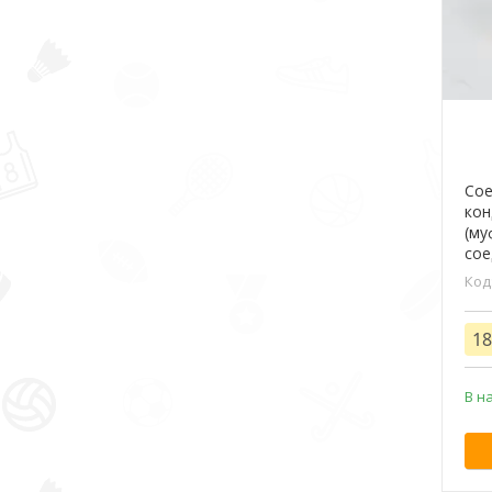
Сое
кон
(му
сое
18
В н