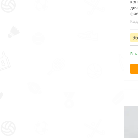
кон
для
фре
96
В н