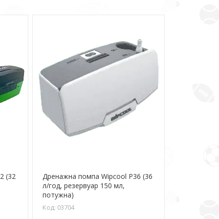
2 (32
Дренажна помпа Wipcool P36 (36
л/год, резервуар 150 мл,
потужна)
03704