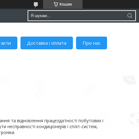
Кошик
такти
Доставка і оплата
Про нас
ання та відновлення працездатності побутових і
и несправності кондиціонерів і спліт-систем,
роніки.