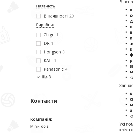
В асор
Наявність
к
с
В наявності
29
д
Виробник
п
в
Chigo
1
к
DR
1
з
к
Hongsen
8
ф
KAL
1
р
з
Panasonic
4
м
к
Ще 3
Запчас
к
с
Контакти
м
а
к
Усі ко
Mini-Tools
клімат