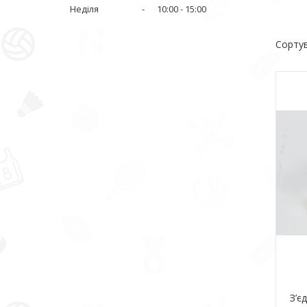
Неділя
10:00
15:00
З’є