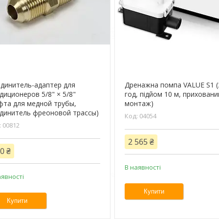
динитель-адаптер для
Дренажна помпа VALUE S1 (
диционеров 5/8" × 5/8"
год, підйом 10 м, приховани
фта для медной трубы,
монтаж)
динитель фреоновой трассы)
04054
00812
2 565 ₴
0 ₴
В наявності
аявності
Купити
Купити