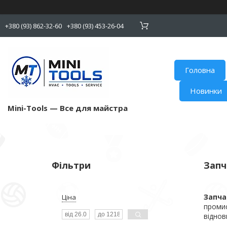
+380 (93) 862-32-60
+380 (93) 453-26-04
Головна
Новинки
Mini-Tools — Все для майстра
Фільтри
Запч
Запча
Ціна
промис
віднов