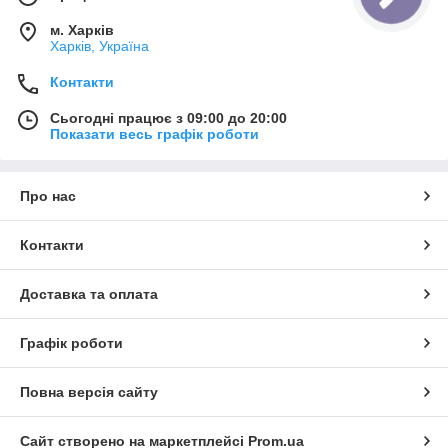
капілярка для холодильників
труба алюмінієва
м. Харків
Харків, Україна
калачі мідні
Контакти
Фітинги для мідних труб – купити
муфти, трійники, перехідники
Сьогодні працює з 09:00 до 20:00
Показати весь графік роботи
Для монтажу систем необхідно
купити фітинги для мідних
труб
, які забезпечують герметичність з'єднань.
В інтернет-магазині
Mini-Tools
доступні:
Про нас
муфти мідні
Контакти
муфти-перехідники
трійники мідні
Доставка та оплата
гайки для мідних труб
адаптери та перехідники
Графік роботи
клапани Шредера
муфти Ганзена
Повна версія сайту
Якщо вам потрібно
купити фітинги мідні в Україні
, у нас ви
знайдете все необхідне в одному місці.
Сайт створено на маркетплейсі
Prom.ua