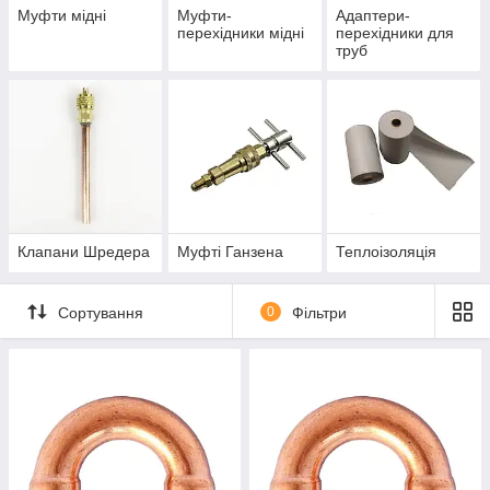
Муфти мідні
Муфти-
Адаптери-
перехідники мідні
перехідники для
труб
Клапани Шредера
Муфті Ганзена
Теплоізоляція
Сортування
0
Фільтри