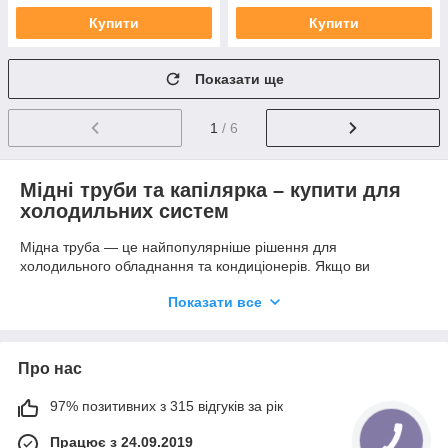
Купити
Купити
Показати ще
1
/ 6
Мідні труби та капілярка – купити для
холодильних систем
Мідна труба — це найпопулярніше рішення для
холодильного обладнання та кондиціонерів. Якщо ви
плануєте
купити мідну трубу в Україні
, зверніть увагу на її
Показати все
високу теплопровідність, довговічність і стійкість до корозії.
Капілярна трубка використовується для дозування
холодоагенту. У
Mini-Tools
ви можете
купити капілярну
Про нас
трубку
різного діаметру та довжини для будь-яких задач.
В асортименті:
97% позитивних з 315 відгуків за рік
труба мідна бухта і пряма
Працює з 24.09.2019