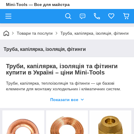
Mini-Tools — Все для майстра
Товари та послуги
Труба, капілярка, ізоляція, фітинги
Труба, капілярка, ізоляція, фітинги
Труби, капілярка, ізоляція та фітинги
купити в Україні – ціни Mini-Tools
Труби, капілярка, теплоізоляція та фітинги — це базові
елементи для монтажу холодильних і кліматичних систем.
Якщо вам потрібно
купити мідні труби, капілярну трубку
Показати все
або фітинги
, інтернет-магазин
Mini-Tools
пропонує
широкий асортимент товарів за вигідними цінами з доставкою
по Україні.
У каталозі
Mini-Tools
ви можете
купити труби медні
,
капілярні трубки та комплектуючі для професійного і
побутового використання.