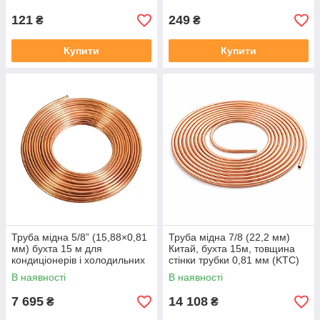
121
249
₴
₴
Купити
Купити
Труба мідна 5/8” (15,88×0,81
Труба мідна 7/8 (22,2 мм)
мм) бухта 15 м для
Китай, бухта 15м, товщина
кондиціонерів і холодильних
стінки трубки 0,81 мм (KTC)
систем
В наявності
В наявності
7 695
14 108
₴
₴