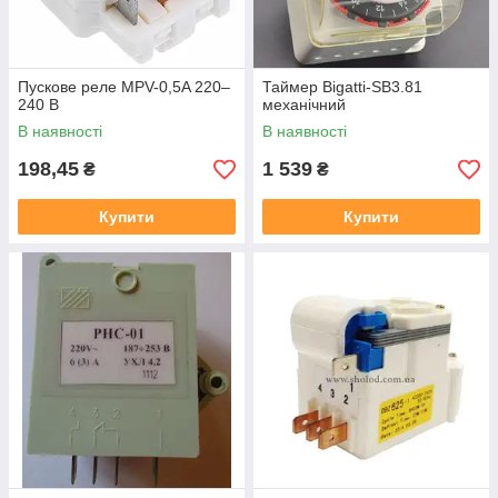
Пускове реле MPV-0,5A 220–
Таймер Bigatti-SB3.81
240 В
механічний
В наявності
В наявності
198,45
1 539
₴
₴
Купити
Купити