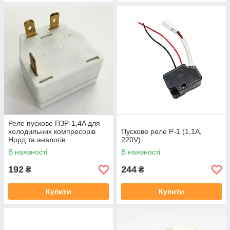
Реле пускове ПЗР-1,4A для
холодильних компресорів
Пускове реле Р-1 (1,1A,
Норд та аналогів
220V)
В наявності
В наявності
192
244
₴
₴
Купити
Купити