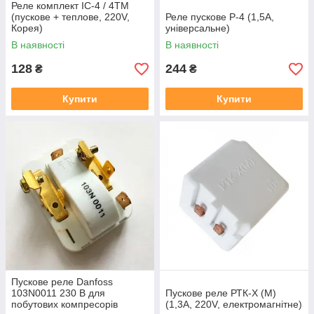
Реле комплект IC-4 / 4TM
(пускове + теплове, 220V,
Реле пускове Р-4 (1,5А,
Корея)
універсальне)
В наявності
В наявності
128
244
₴
₴
Купити
Купити
Пускове реле Danfoss
103N0011 230 В для
Пускове реле РТК-Х (М)
побутових компресорів
(1,3А, 220V, електромагнітне)