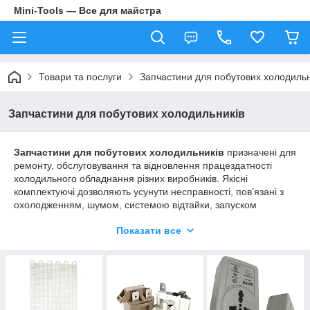
Mini-Tools — Все для майстра
Товари та послуги
Запчастини для побутових холодильн
Запчастини для побутових холодильників
Запчастини для побутових холодильників
призначені для
ремонту, обслуговування та відновлення працездатності
холодильного обладнання різних виробників. Якісні
комплектуючі дозволяють усунути несправності, пов’язані з
охолодженням, шумом, системою відтайки, запуском
компресора та роботою електроніки.
Показати все
В асортименті представлені
оригінальні запчастини для
холодильників
:
Atlant / Атлант
;
Indesit / Індезіт
;
LG
;