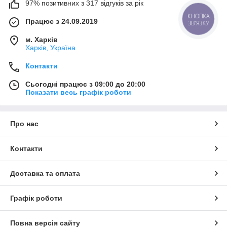
морозильних камер і холодильних шаф.
97% позитивних з 317 відгуків за рік
Оригінальні запчастини забезпечують:
КНОПКА
Працює з 24.09.2019
ЗВ'ЯЗКУ
стабільну роботу холодильника;
м. Харків
правильне підтримання температури;
Харків, Україна
надійний запуск компресора;
Контакти
ефективну роботу системи відтайки;
тривалий термін служби техніки.
Сьогодні працює з 09:00 до 20:00
Показати весь графік роботи
У нас можна купити
запчастини для холодильників LG,
Samsung, Atlant, Indesit, Stinol, Nord та інших брендів
з
доставкою по всій Україні.
Про нас
Контакти
Доставка та оплата
Графік роботи
Повна версія сайту