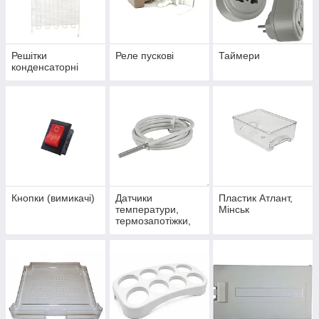
Samsung
;
Stinol / Стінол
;
Nord / Норд
;
Решітки
Реле пускові
Таймери
конденсаторні
Мінськ
;
ЗІЛ
;
та інших брендів.
У нас можна купити:
термостати та датчики температури
;
пускові реле та таймери відтайки
;
дефростери та термозапобіжники
;
Кнопки (вимикачі)
Датчики
Пластик Атлант,
плати керування та клапани
;
температури,
Мінськ
термозапотіжки,
ящики, полиці, дверцята та пластикові елементи
;
дефростері
конденсатори, заслінки та комплектуючі системи
охолодження
.
Усі комплектуючі для холодильників відрізняються сумісністю
з популярними моделями техніки, надійністю та тривалим
терміном експлуатації.