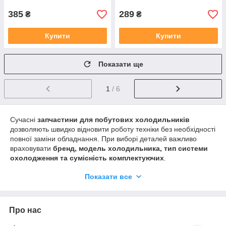
385
289
₴
₴
Купити
Купити
Показати ще
1
/ 6
Сучасні
запчастини для побутових холодильників
дозволяють швидко відновити роботу техніки без необхідності
повної заміни обладнання. При виборі деталей важливо
враховувати
бренд, модель холодильника, тип системи
охолодження та сумісність комплектуючих
.
У каталозі представлені комплектуючі для:
Показати все
холодильників із системою
No Frost
;
крапельних холодильників;
Про нас
однокамерних і двокамерних моделей;