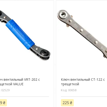
ч вентильный VRT-202 с
Ключ вентильный СТ-122 с
щеткой VALUE
трещеткой
02529
00658
9 ₴
225 ₴