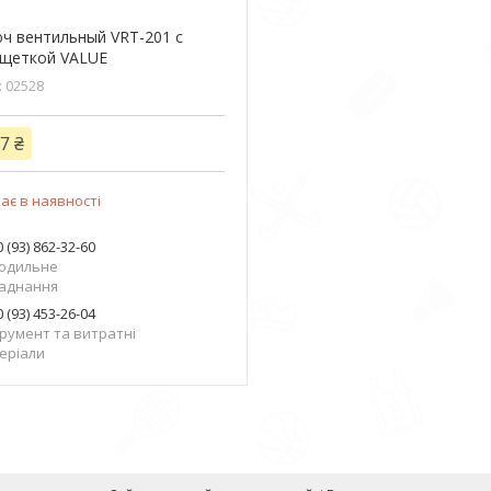
ч вентильный VRT-201 с
щеткой VALUE
02528
7 ₴
ає в наявності
 (93) 862-32-60
одильне
аднання
 (93) 453-26-04
трумент та витратні
еріали