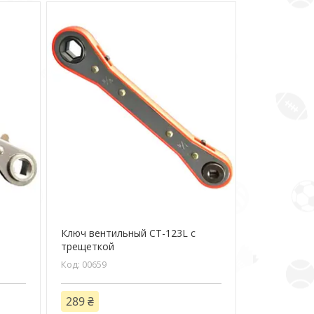
Ключ вентильный СТ-123L с
трещеткой
00659
289 ₴