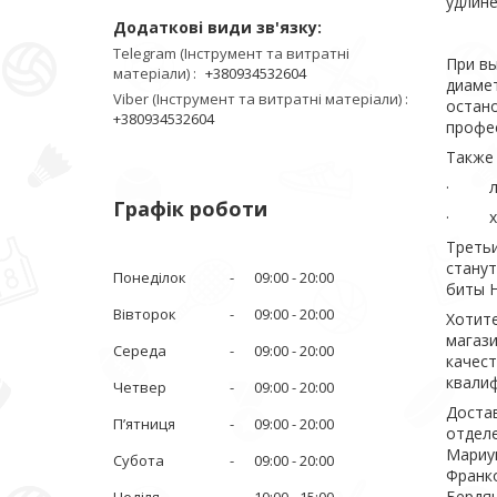
удлине
Telegram (Інструмент та витратні
При вы
матеріали)
+380934532604
диамет
Viber (Інструмент та витратні матеріали)
остано
+380934532604
профе
Также 
· лег
Графік роботи
· хро
Треть
станут
Понеділок
09:00
20:00
биты Н
Вівторок
09:00
20:00
Хотите
магази
Середа
09:00
20:00
качес
квали
Четвер
09:00
20:00
Достав
Пʼятниця
09:00
20:00
отделе
Мариуп
Субота
09:00
20:00
Франко
Бердян