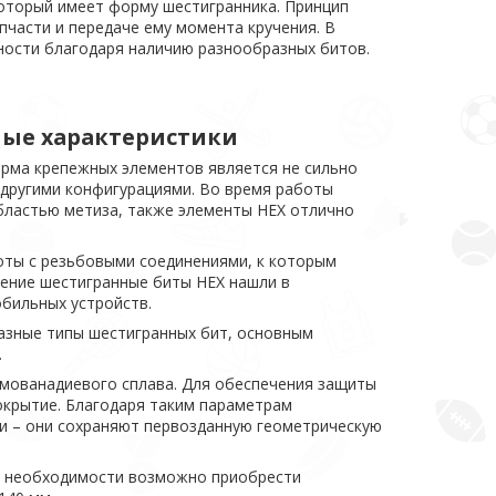
оторый имеет форму шестигранника. Принцип
пчасти и передаче ему момента кручения. В
ности благодаря наличию разнообразных битов.
ные характеристики
рма крепежных элементов является не сильно
 другими конфигурациями. Во время работы
бластью метиза, также элементы НЕХ отлично
оты с резьбовыми соединениями, к которым
ение шестигранные биты НЕХ нашли в
обильных устройств.
азные типы шестигранных бит, основным
.
омованадиевого сплава. Для обеспечения защиты
окрытие. Благодаря таким параметрам
и – они сохраняют первозданную геометрическую
ри необходимости возможно приобрести