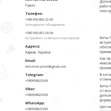
Допол
Павло
работы
элект
+380 (93) 862-32-60
Холодильне обладнання
+380 (93) 453-26-04
Биты 
Інструмент та витратні матеріали
актуал
обесп
приним
Харків, Україна
Как пр
невоз
mini.tools.prom@gmail.com
произв
В кат
отличи
+380938623260
Биты Н
от воз
+380938623260
допол
форму 
Шести
+380938623260