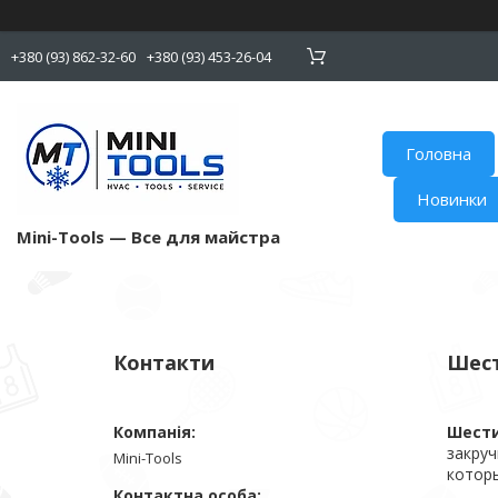
+380 (93) 862-32-60
+380 (93) 453-26-04
Головна
Новинки
Mini-Tools — Все для майстра
Контакти
Шест
Шести
закруч
Mini-Tools
котор