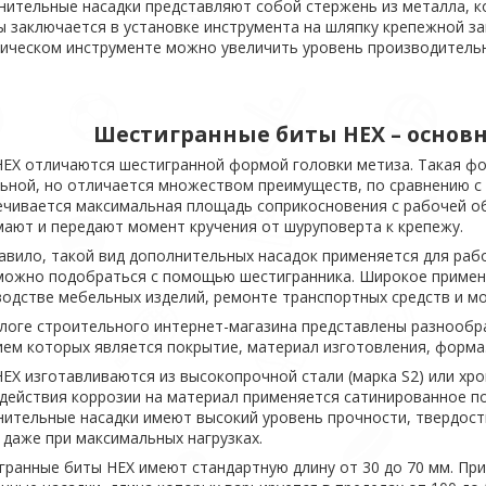
нительные насадки представляют собой стержень из металла, к
 заключается в установке инструмента на шляпку крепежной за
рическом инструменте можно увеличить уровень производитель
Шестигранные биты НЕХ – основ
НЕХ отличаются шестигранной формой головки метиза. Такая фо
ьной, но отличается множеством преимуществ, по сравнению с
ечивается максимальная площадь соприкосновения с рабочей о
ают и передают момент кручения от шуруповерта к крепежу.
авило, такой вид дополнительных насадок применяется для раб
можно подобраться с помощью шестигранника. Широкое примен
одстве мебельных изделий, ремонте транспортных средств и м
алоге строительного интернет-магазина представлены разнообр
ем которых является покрытие, материал изготовления, форма
ЕХ изготавливаются из высокопрочной стали (марка S2) или хр
действия коррозии на материал применяется сатинированное п
нительные насадки имеют высокий уровень прочности, твердост
даже при максимальных нагрузках.
гранные биты НЕХ имеют стандартную длину от 30 до 70 мм. П