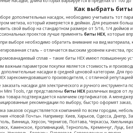
нные насадки, длина которых варьируется в пределах от 100 до 
Как выбрать биты
боре дополнительных насадок, необходимо учитывать тот пара
ром метиза, который измеряется в дюймах. Для решения больш
вить свой выбор на стандартном размере от 5/16, 1/4 дюймов и
ссиональных проектов лучше применять
биты НЕХ
, которые вп
при выборе необходимо обратить внимание на вид материала, к
ированная сталь – отличается высоким уровнем качества, про
мованадиевый сплав – такие биты НЕХ имеют повышенную уст
им важным параметром покупки является стоимость и производ
 дополнительные насадки в средней ценовой категории. Для п
ЕХ зарекомендовавшего производителя, с отличной репутацией
 заказать насадки для электрического и ручного инструмента п
н Mini Tools, где представлены
биты НЕХ
различных видов от л
тва товара подтверждается наличием сертификатов. А менеджер
фицированные рекомендации по выбору, быстро оформят заказ, 
ка заказов осуществляется компанией по всем городам, небол
ния «Новой Почты». Например: Киев, Харьков, Одесса, Днепр, З
оль, Винница, Херсон, Чернигов, Полтава, Черкассы, Хмельницк
вск, Каменское, Кропивницкий, Тернополь, Кременчуг, Луцк, Б
ск, Никополь, Бровары, Павлоград, Северодонецк и другие.