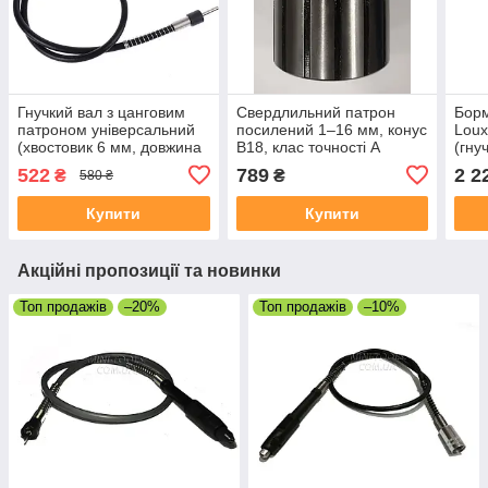
Гнучкий вал з цанговим
Свердлильний патрон
Борм
патроном універсальний
посилений 1–16 мм, конус
Loux
(хвостовик 6 мм, довжина
В18, клас точності А
(гну
~1 м)
аксе
522
789
2 2
₴
₴
580 ₴
Купити
Купити
Акційні пропозиції та новинки
Топ продажів
–20%
Топ продажів
–10%