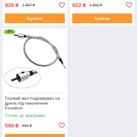
926
922
₴
₴
1 007 ₴
1 002 ₴
Купити
Купити
–8%
Гнучкий вал-подовжувач на
дриль під наконечник
Foredom
Готово до відправки
590
₴
641 ₴