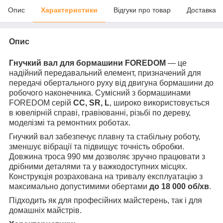
Опис
Характеристики
Відгуки про товар
Доставка
Опис
Гнучкий вал для бормашини FOREDOM
— це
надійний передавальний елемент, призначений для
передачі обертального руху від двигуна бормашини до
робочого наконечника. Сумісний з бормашинами
FOREDOM серій
CC, SR, L
, широко використовується
в ювелірній справі, гравіюванні, різьбі по дереву,
моделізмі та ремонтних роботах.
Гнучкий вал забезпечує плавну та стабільну роботу,
зменшує вібрації та підвищує точність обробки.
Довжина троса 990 мм дозволяє зручно працювати з
дрібними деталями та у важкодоступних місцях.
Конструкція розрахована на тривалу експлуатацію з
максимально допустимими обертами
до 18 000 об/хв
.
Підходить як для професійних майстерень, так і для
домашніх майстрів.