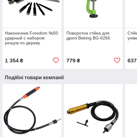
Наконечник Foredom №50
Поворотна стійка для
Стій
ударный с набором
дрилі Beking BG-6266
унів
резцов по дереву
1 354
779
637
₴
₴
Подібні товари компанії