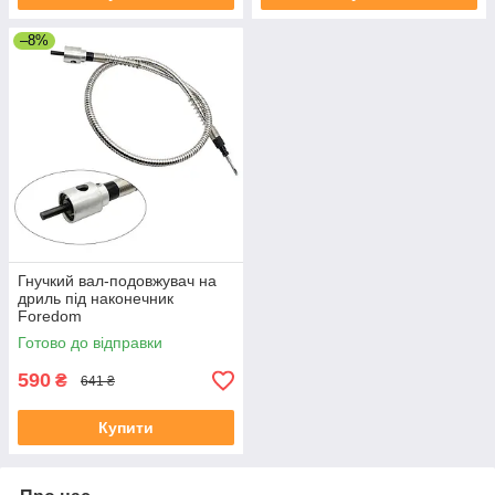
–8%
Гнучкий вал-подовжувач на
дриль під наконечник
Foredom
Готово до відправки
590
₴
641 ₴
Купити