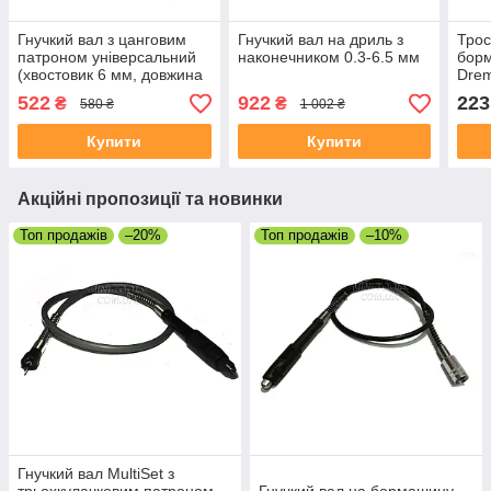
Гнучкий вал з цанговим
Гнучкий вал на дриль з
Трос
патроном універсальний
наконечником 0.3-6.5 мм
бор
(хвостовик 6 мм, довжина
Drem
~1 м)
522
922
223
₴
₴
580 ₴
1 002 ₴
Купити
Купити
Акційні пропозиції та новинки
Топ продажів
–20%
Топ продажів
–10%
Гнучкий вал MultiSet з