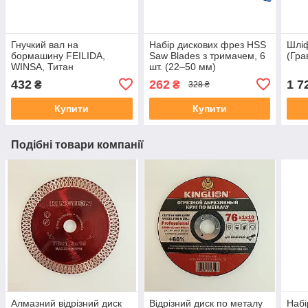
Гнучкий вал на
Набір дискових фрез HSS
Шлі
бормашину FEILIDA,
Saw Blades з тримачем, 6
(Гр
WINSA, Титан
шт. (22–50 мм)
432
262
1 7
₴
₴
328 ₴
Купити
Купити
Подібні товари компанії
Алмазний відрізний диск
Відрізний диск по металу
Набі