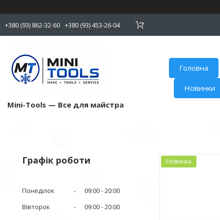
+380 (93) 862-32-60
+380 (93) 453-26-04
Головна
Новинки
Mini-Tools — Все для майстра
Графік роботи
Новинка
Понеділок
09:00
20:00
Вівторок
09:00
20:00