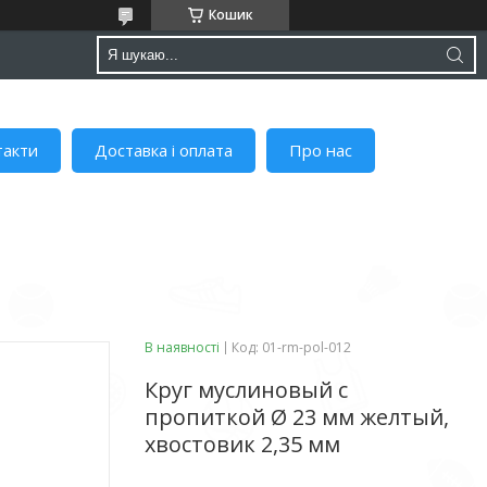
Кошик
такти
Доставка і оплата
Про нас
В наявності
Код:
01-rm-pol-012
Круг муслиновый с
пропиткой Ø 23 мм желтый,
хвостовик 2,35 мм