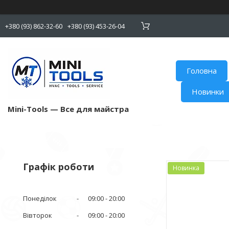
+380 (93) 862-32-60
+380 (93) 453-26-04
Головна
Новинки
Mini-Tools — Все для майстра
Графік роботи
Новинка
Понеділок
09:00
20:00
Вівторок
09:00
20:00