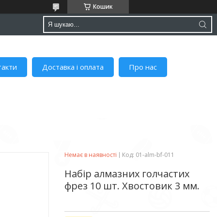
Кошик
такти
Доставка і оплата
Про нас
Немає в наявності
Код:
01-alm-bf-011
Набір алмазних голчастих
фрез 10 шт. Хвостовик 3 мм.