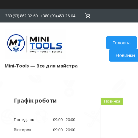
+380 (93) 862-32-60
+380 (93) 453-26-04
Головна
Новинки
Mini-Tools — Все для майстра
Графік роботи
Новинка
Понеділок
09:00
20:00
Вівторок
09:00
20:00