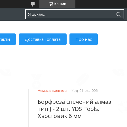
Кошик
такти
Доставка і оплата
Про нас
Немає в наявності
Код:
01-bsa-006
Борфреза спечений алмаз
тип J - 2 шт. YDS Tools.
Хвостовик 6 мм