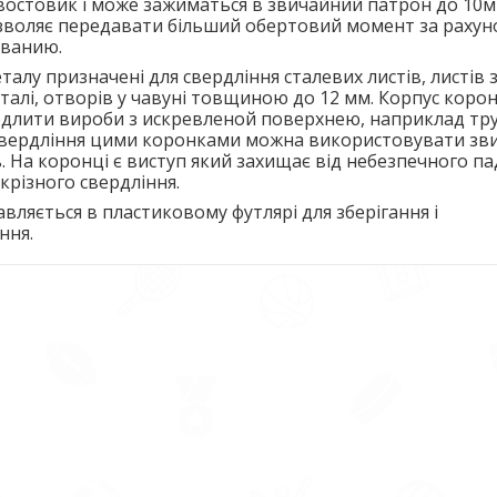
востовик і може зажиматься в звичайний патрон до 10м
зволяє передавати більший обертовий момент за рахуно
ванию.
талу призначені для свердління сталевих листів, листів 
талі, отворів у чавуні товщиною до 12 мм. Корпус коро
длити вироби з искревленой поверхнею, наприклад труб
я свердління цими коронками можна використовувати зв
 На коронці є виступ який захищає від небезпечного па
скрізного свердління.
вляється в пластиковому футлярі для зберігання і
ння.