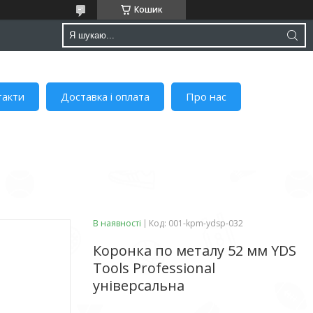
Кошик
такти
Доставка і оплата
Про нас
В наявності
Код:
001-kpm-ydsp-032
Коронка по металу 52 мм YDS
Tools Professional
універсальна