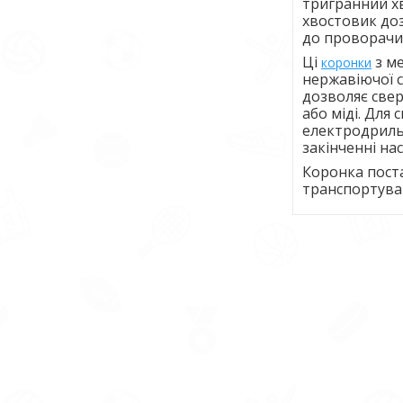
тригранний х
хвостовик до
до проворачи
Ці
з ме
коронки
нержавіючої с
дозволяє свер
або міді. Дл
електродриль.
закінченні на
Коронка поста
транспортува