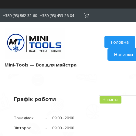
+380 (93) 862-32-60
+380 (93) 453-26-04
Головна
Новинки
Mini-Tools — Все для майстра
Графік роботи
Новинка
Понеділок
09:00
20:00
Вівторок
09:00
20:00