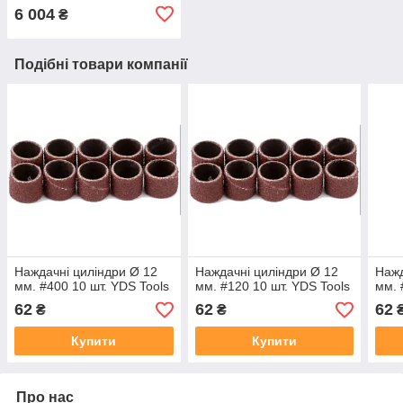
6 004
₴
Подібні товари компанії
Наждачні циліндри Ø 12
Наждачні циліндри Ø 12
Нажд
мм. #400 10 шт. YDS Tools
мм. #120 10 шт. YDS Tools
мм. 
62
62
62
₴
₴
Купити
Купити
Про нас