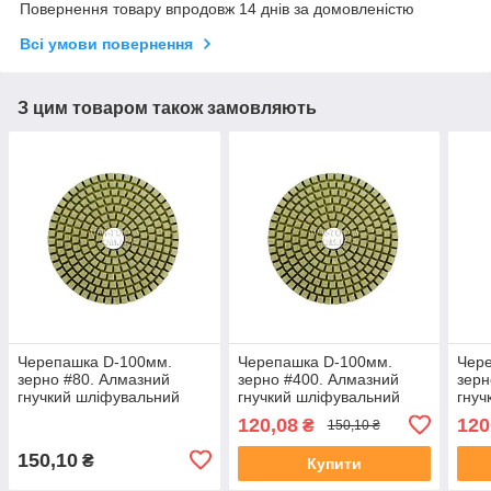
Повернення товару впродовж 14 днів за домовленістю
Всі умови повернення
З цим товаром також замовляють
Черепашка D-100мм.
Черепашка D-100мм.
Чер
зерно #80. Алмазний
зерно #400. Алмазний
зерн
гнучкий шліфувальний
гнучкий шліфувальний
гнуч
круг YDS Tools
круг YDS Tools
круг
120,08
120
₴
150,10 ₴
150,10
₴
Купити