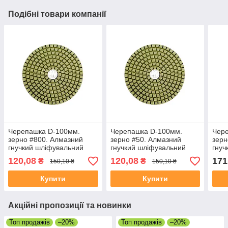
Подібні товари компанії
Черепашка D-100мм.
Черепашка D-100мм.
Чер
зерно #800. Алмазний
зерно #50. Алмазний
зерн
гнучкий шліфувальний
гнучкий шліфувальний
гнуч
круг YDS Tools
круг YDS Tools
круг
120,08
120,08
171
₴
₴
150,10 ₴
150,10 ₴
Купити
Купити
Акційні пропозиції та новинки
Топ продажів
–20%
Топ продажів
–20%