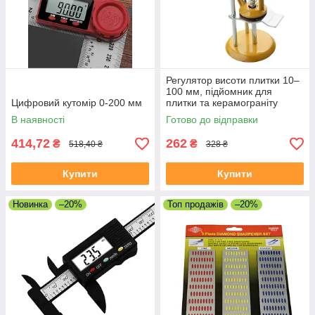
Регулятор висоти плитки 10–
100 мм, підйомник для
Цифровий кутомір 0-200 мм
плитки та керамограніту
В наявності
Готово до відправки
414,72
262
₴
₴
518,40 ₴
328 ₴
Купити
Купити
Новинка
–20%
Топ продажів
–20%