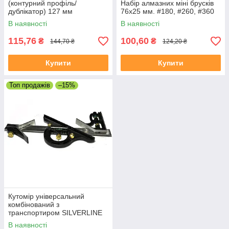
(контурний профіль/
Набір алмазних міні брусків
дублікатор) 127 мм
76х25 мм. #180, #260, #360
В наявності
В наявності
115,76
100,60
₴
₴
144,70 ₴
124,20 ₴
Купити
Купити
Топ продажів
–15%
Кутомір універсальний
комбінований з
транспортиром SILVERLINE
В наявності