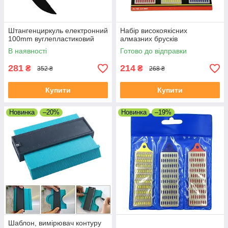
Штангенциркуль електронний
Набір високоякісних
100mm вуглепластиковий
алмазних брусків
В наявності
Готово до відправки
281
214
₴
₴
352 ₴
268 ₴
Купити
Купити
Новинка
–20%
Новинка
–19%
Шаблон, вимірювач контуру