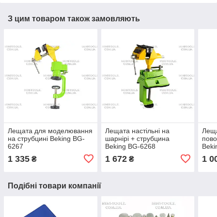
З цим товаром також замовляють
Лещата для моделювання
Лещата настільні на
Леща
на струбцині Beking BG-
шарнірі + струбцина
пово
6267
Beking BG-6268
Beki
1 335
1 672
1 0
₴
₴
Подібні товари компанії