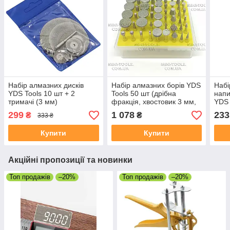
Набір алмазних дисків
Набір алмазних борів YDS
Набі
YDS Tools 10 шт + 2
Tools 50 шт (дрібна
нап
тримачі (3 мм)
фракція, хвостовик 3 мм,
YDS 
для гравера)
299
1 078
233
₴
₴
333 ₴
Купити
Купити
Акційні пропозиції та новинки
Топ продажів
–20%
Топ продажів
–20%