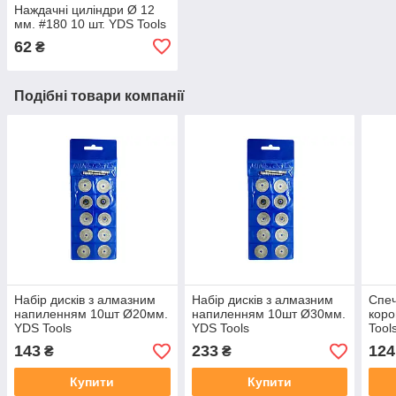
Наждачні циліндри Ø 12
мм. #180 10 шт. YDS Tools
62
₴
Подібні товари компанії
Набір дисків з алмазним
Набір дисків з алмазним
Спе
напиленням 10шт Ø20мм.
напиленням 10шт Ø30мм.
коро
YDS Tools
YDS Tools
Tool
143
233
124
₴
₴
Купити
Купити