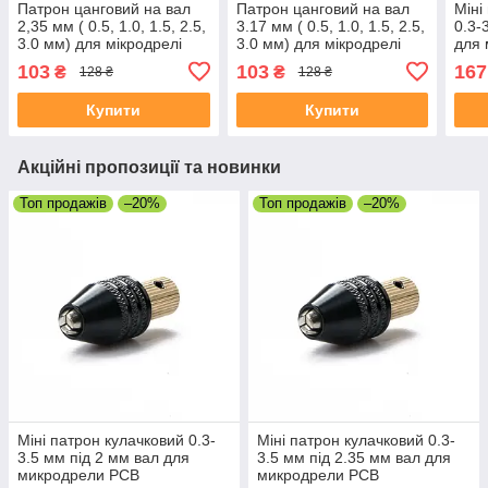
Патрон цанговий на вал
Патрон цанговий на вал
Міні
2,35 мм ( 0.5, 1.0, 1.5, 2.5,
3.17 мм ( 0.5, 1.0, 1.5, 2.5,
0.3-
3.0 мм) для мікродрелі
3.0 мм) для мікродрелі
для
PCB
PCB
103
103
167
₴
₴
128 ₴
128 ₴
Купити
Купити
Акційні пропозиції та новинки
Топ продажів
–20%
Топ продажів
–20%
Міні патрон кулачковий 0.3-
Міні патрон кулачковий 0.3-
3.5 мм під 2 мм вал для
3.5 мм під 2.35 мм вал для
микродрели PCB
микродрели PCB