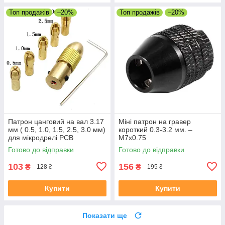
Топ продажів
–20%
Топ продажів
–20%
Патрон цанговий на вал 3.17
Міні патрон на гравер
мм ( 0.5, 1.0, 1.5, 2.5, 3.0 мм)
короткий 0.3-3.2 мм. –
для мікродрелі PCB
М7х0.75
Готово до відправки
Готово до відправки
103
156
₴
₴
128 ₴
195 ₴
Купити
Купити
Показати ще