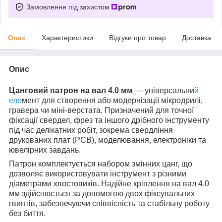
Замовлення під захистом
Опис
Характеристики
Відгуки про товар
Доставка
Опис
Цанговий патрон на вал 4.0 мм
— універсальни
й
еле
мент для створення або модернізації мікродрилі,
гравера чи міні-верстата. Призначений для точної
фіксації свердел, фрез та іншого дрібного інструменту
під час делікатних робіт, зокрема свердління
друкованих плат (PCB), моделювання, електроніки та
ювелірних завдань.
Патрон комплектується набором змінних цанг, що
дозволяє використовувати інструмент з різними
діаметрами хвостовиків. Надійне кріплення на вал 4.0
мм здійснюється за допомогою двох фіксувальних
гвинтів, забезпечуючи співвісність та стабільну роботу
без биття.