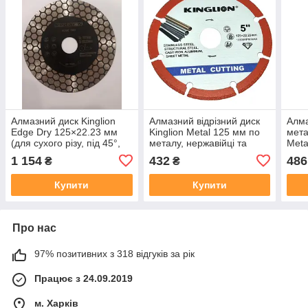
Алмазний диск Kinglion
Алмазний відрізний диск
Алма
Edge Dry 125×22.23 мм
Kinglion Metal 125 мм по
мета
(для сухого різу, під 45°,
металу, нержавійці та
Meta
плитка/керамограніт)
алюмінію (22,23 мм)
1 154
432
486
₴
₴
Купити
Купити
Про нас
97% позитивних з 318 відгуків за рік
Працює з 24.09.2019
м. Харків