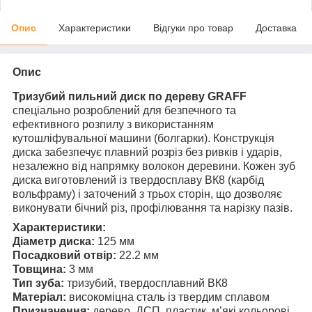
Опис
Характеристики
Відгуки про товар
Доставка
Опис
Тризубий пильний диск по дереву GRAFF
спеціально розроблений для безпечного та
ефективного розпилу з використанням
кутошліфувальної машини (болгарки). Конструкція
диска забезпечує плавний розріз без ривків і ударів,
незалежно від напрямку волокон деревини. Кожен зуб
диска виготовлений із твердосплаву ВК8 (карбід
вольфраму) і заточений з трьох сторін, що дозволяє
виконувати бічний різ, профілювання та нарізку пазів.
Характеристики:
Діаметр диска:
125 мм
Посадковий отвір:
22.2 мм
Товщина:
3 мм
Тип зуба:
тризубий, твердосплавний ВК8
Матеріал:
високоміцна сталь із твердим сплавом
Призначення:
дерево, ДСП, пластик, м’які кольорові