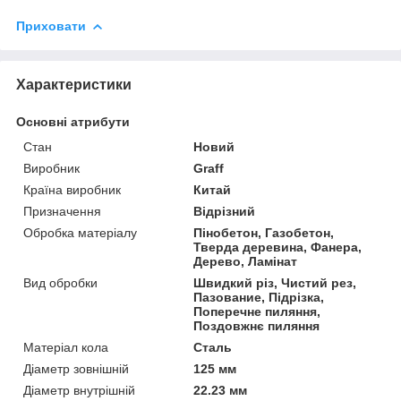
Приховати
Характеристики
Основні атрибути
Стан
Новий
Виробник
Graff
Країна виробник
Китай
Призначення
Відрізний
Обробка матеріалу
Пінобетон, Газобетон,
Тверда деревина, Фанера,
Дерево, Ламінат
Вид обробки
Швидкий різ, Чистий рез,
Пазование, Підрізка,
Поперечне пиляння,
Поздовжнє пиляння
Матеріал кола
Сталь
Діаметр зовнішній
125 мм
Діаметр внутрішній
22.23 мм