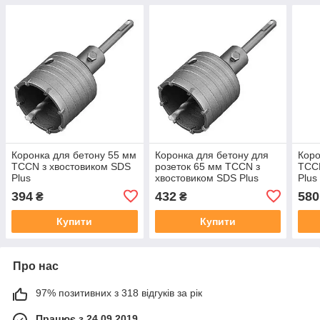
Коронка для бетону 55 мм
Коронка для бетону для
Коро
TCCN з хвостовиком SDS
розеток 65 мм TCCN з
TCCN
Plus
хвостовиком SDS Plus
Plus
394
432
580
₴
₴
Купити
Купити
Про нас
97% позитивних з 318 відгуків за рік
Працює з 24.09.2019