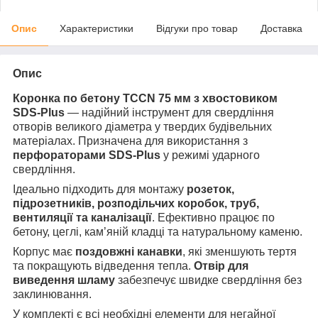
Опис
Характеристики
Відгуки про товар
Доставка
Опис
Коронка по бетону TCCN 75 мм з хвостовиком
SDS-Plus
— надійний інструмент для свердління
отворів великого діаметра у твердих будівельних
матеріалах. Призначена для використання з
перфораторами SDS-Plus
у режимі ударного
свердління.
Ідеально підходить для монтажу
розеток,
підрозетників, розподільчих коробок, труб,
вентиляції та каналізації
. Ефективно працює по
бетону, цеглі, кам’яній кладці та натуральному каменю.
Корпус має
поздовжні канавки
, які зменшують тертя
та покращують відведення тепла.
Отвір для
виведення шламу
забезпечує швидке свердління без
заклинювання.
У комплекті є всі необхідні елементи для негайної