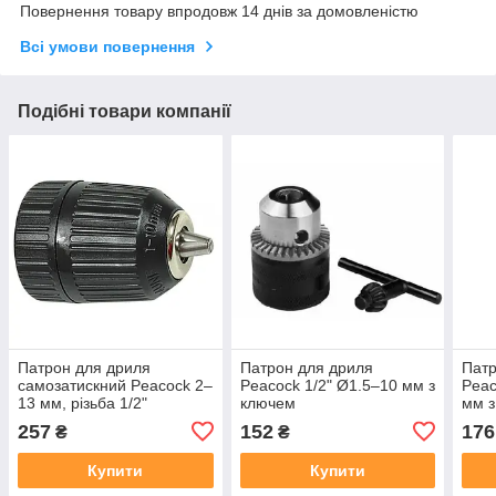
Повернення товару впродовж 14 днів за домовленістю
Всі умови повернення
Подібні товари компанії
Патрон для дриля
Патрон для дриля
Патр
самозатискний Peacock 2–
Peacock 1/2" Ø1.5–10 мм з
Peac
13 мм, різьба 1/2"
ключем
мм з
257
152
176
₴
₴
Купити
Купити