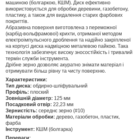
машиною (болгаркою, КШМ). Диск ефективно
використовується для обробки деревини, газобетону,
пластику, а також для видалення старих фарбових
покриттів.
Абразивна поверхня виготовлена з переможної
(карбід-вольфрамової) крихти, отриманої методом
електроімпульсного дроблення та надійно закріпленої
на корпусі диска надміцною металевою пайкою. Така
технологія забезпечує високу зносостійкість і тривалий
термін служби інструмента.
Дрібне зерно дозволяє акуратно знімати матеріал і
отримувати більш рівну та чисту поверхню.
Характеристики:
Тип диска:
обдирно-шліфувальний
Профіль:
плоский
Зовнішній діаметр:
125 мм
Посадковий отвір:
22,23 мм
Зернистість:
середнє зерно (#10)
Матеріали обробки:
дерево, газобетон, пластик,
фарба
Інструмент:
КШМ (болгарка)
Переваги: