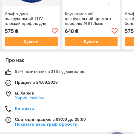
Альфа-диск
Круг алмазний
Альф
шліфувальний TDV
шліфувальний прямого
газо
плоский профіль для
профілю АПП Львів
болг
дерева, газобетону,
125×10×32 для
зерн
575
648
575
₴
₴
пластику Ø125 дрібне
заточування
зерно (#20)
твердосплавного
Купити
Купити
інструменту
Про нас
97% позитивних з 316 відгуків за рік
Працює з 24.09.2019
м. Харків
Харків, Україна
Контакти
Сьогодні працює з 09:00 до 20:00
Показати весь графік роботи