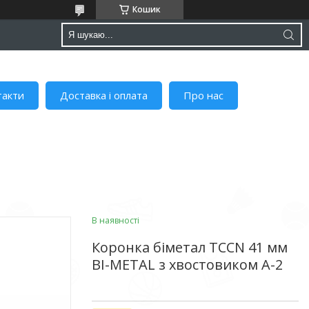
Кошик
такти
Доставка і оплата
Про нас
В наявності
Коронка біметал TCCN 41 мм
BI-METAL з хвостовиком А-2