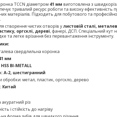
оронка TCCN діаметром
41 мм
виготовлена з швидкоріза
зпечує тривалий ресурс роботи та високу ефективність 
зних матеріалів. Підходить для побутового та професійн
.
ля створення чистих отворів у
листовій сталі, метале
астику, оргсклі, дереві
, фанері, ДСП. Спеціальний кут н
ке та легке врізання без перевантаження інструменту.
ики:
еталева свердлильна коронка
41 мм
:
HSS BI-METALL
к:
A-2, шестигранний
 обробки: метал, пластик, оргскло, дерево
:
Китай
 акуратний різ
ість і стійкість до нагріву
на форма зубів для швидкого різання