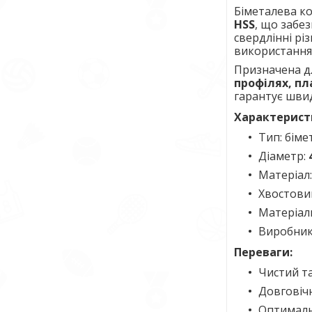
Біметалева к
HSS
, що забе
свердлінні рі
використання
Призначена д
профілях, пл
гарантує швид
Характерист
Тип: бім
Діаметр:
Матеріал
Хвостови
Матеріали
Виробник
Переваги:
Чистий та
Довговічн
Оптималь