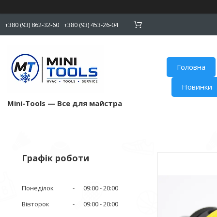
+380 (93) 862-32-60
+380 (93) 453-26-04
Головна
Новинки
Mini-Tools — Все для майстра
Графік роботи
Понеділок
09:00
20:00
Вівторок
09:00
20:00