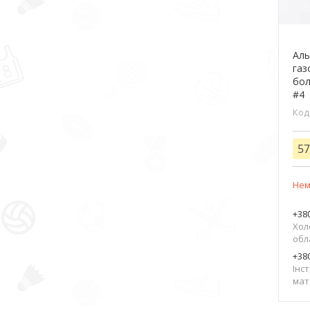
Аль
газ
бол
#4
57
Нем
+380
Хол
обл
+380
Інс
мат