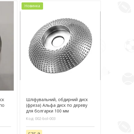
Новинка
ск
Шліфувальний, обдирний диск
 по
(фреза) Альфа диск по дереву
м
для болгарки 100 мм
002-bol-003