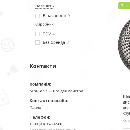
Наявність
Топ 
В наявності
9
Виробник
TDV
4
Без бренда
3
Контакти
Mini-Tools — Все для майстра
Шлі
дис
Павло
дер
кру
+380 (93) 862-32-60