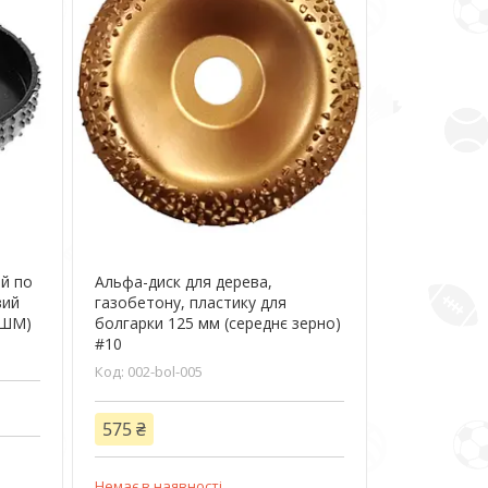
й по
Альфа-диск для дерева,
вий
газобетону, пластику для
УШМ)
болгарки 125 мм (середнє зерно)
#10
002-bol-005
575 ₴
Немає в наявності