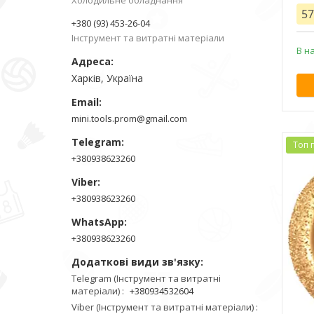
Холодильне обладнання
57
+380 (93) 453-26-04
Інструмент та витратні матеріали
В н
Харків, Україна
mini.tools.prom@gmail.com
Топ 
+380938623260
+380938623260
+380938623260
Telegram (Інструмент та витратні
матеріали)
+380934532604
Viber (Інструмент та витратні матеріали)