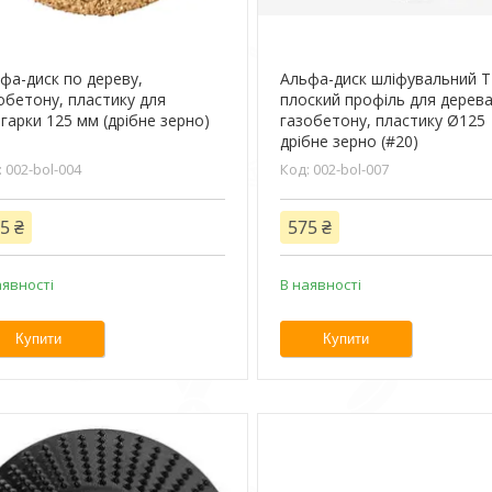
фа-диск по дереву,
Альфа-диск шліфувальний 
обетону, пластику для
плоский профіль для дерева
гарки 125 мм (дрібне зерно)
газобетону, пластику Ø125
0
дрібне зерно (#20)
002-bol-004
002-bol-007
5 ₴
575 ₴
аявності
В наявності
Купити
Купити