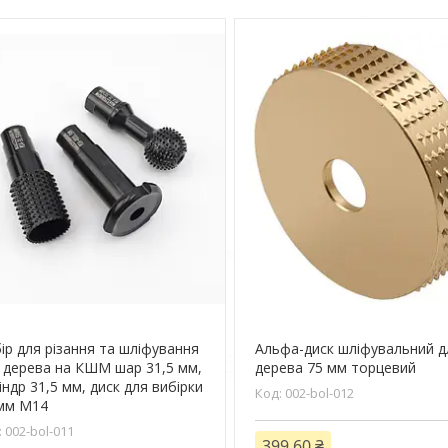
ір для різання та шліфування
Альфа-диск шліфувальний д
 дерева на КШМ шар 31,5 мм,
дерева 75 мм торцевий
індр 31,5 мм, диск для вибірки
002-bol-012
мм М14
002-bol-011
399,60 ₴