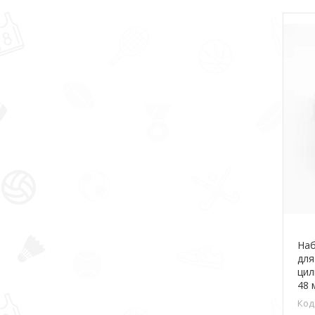
Наб
для
цил
48 