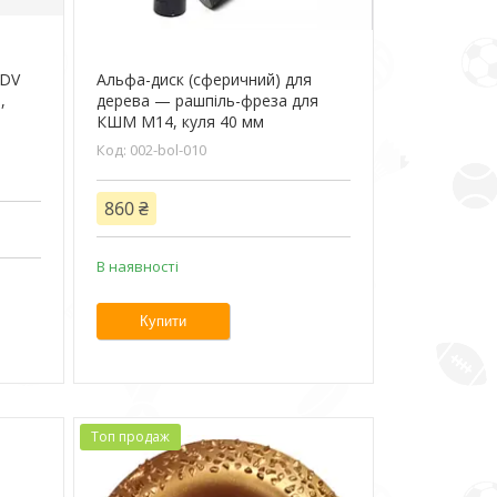
TDV
Альфа-диск (сферичний) для
,
дерева — рашпіль-фреза для
КШМ М14, куля 40 мм
002-bol-010
860 ₴
В наявності
Купити
Топ продаж