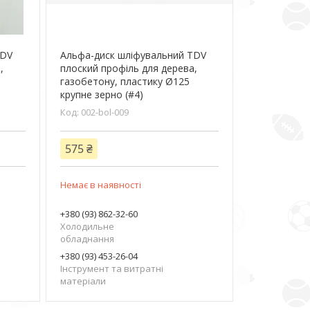
TDV
Альфа-диск шліфувальний TDV
,
плоский профіль для дерева,
газобетону, пластику Ø125
крупне зерно (#4)
002-bol-009
575 ₴
Немає в наявності
+380 (93) 862-32-60
Холодильне
обладнання
+380 (93) 453-26-04
Інструмент та витратні
матеріали