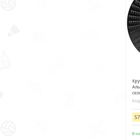
Кру
Аль
ско
57
В н