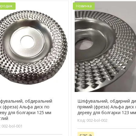
продаж
Новинка
фувальний, обдиральний
Шліфувальний, обдирний ди
к (фреза) Альфа диск по
прямий (фреза) Альфа диск
еву для болгарки 125 мм
дереву для болгарки 123 м
глий
002-bol-002
002-bol-001