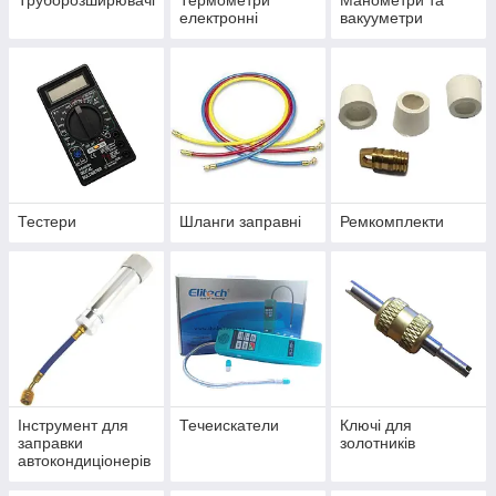
Труборозширювачі
Термометри
Манометри та
електронні
вакууметри
Тестери
Шланги заправні
Ремкомплекти
Інструмент для
Течеискатели
Ключі для
заправки
золотників
автокондиціонерів