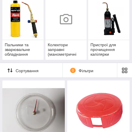
Пальники та
Колектори
Пристрої для
зварювальне
заправні
прочищення
обладнання
(манометричні
капілярки
станції)
Сортування
0
Фільтри