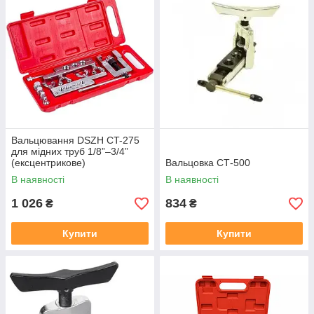
Вальцювання DSZH CT-275
для мідних труб 1/8”–3/4”
(ексцентрикове)
Вальцовка СТ-500
В наявності
В наявності
1 026
834
₴
₴
Купити
Купити