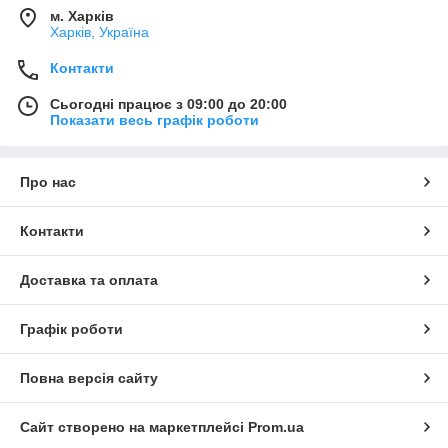
зварювальне обладнання
— горілки та пайка
м. Харків
Такий набір використовується як при монтажі, так і при
Харків, Україна
ремонті систем.
Контакти
Основні інструменти в роботі майстра
Сьогодні працює з 09:00 до 20:00
До базового комплекту входять:
Показати весь графік роботи
манометричні колектори для контролю тиску
вакуумні насоси та вакуумметри
Про нас
труборізи, вальцовки та трубогиби
електронні ваги для дозування фреону
Контакти
течеискатели для пошуку витоків
Саме ці інструменти забезпечують правильну роботу
Доставка та оплата
холодильного обладнання та кондиціонерів.
Графік роботи
Переваги професійного інструменту
✔ Точність вимірювань
Повна версія сайту
✔ Надійність і довговічність
✔ Підвищення якості монтажу
✔ Зручність у роботі
Сайт створено на маркетплейсі
Prom.ua
✔ Універсальність застосування