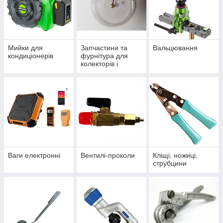
колектори заправні (манометричні станції)
вальцовки та труборасширювачі
труборізи та трубогиби
інструмент для заправки автокондиціонерів
Мийки для
Запчастини та
Вальцювання
кондиціонерів
фурнітура для
ваги електронні для фреону
колекторів і
манометрів
течеискатели
ключі вентильні та для золотників
вентилі, проколки, ремкомплекти
горілки та зварювальне обладнання
Цей інструмент використовується для роботи з фреоном,
монтажу трубопроводів та перевірки герметичності систем.
Замовляйте
інструмент для холодильників і
Ваги електронні
Вентилі-проколи
Кліщі, ножиці,
кондиціонерів в Mini-Tools
з доставкою в Київ, Харків,
струбцини
Дніпро, Одесу та інші міста України.