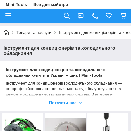
Mini-Tools — Все для майстра
Товари та послуги
Інструмент для кондиціонерів та хо
Інструмент для кондиціонерів та холодильного
обладнання
Інструмент для кондиціонерів та холодильного
обладнання купити в Україні – ціна | Mini-Tools
Інструмент для кондиціонерів і холодильного обладнання —
це професійне оснащення для монтажу, обслуговування та
ремонту холодильних і кліматичних систем. В інтернет-
магазині
Mini-Tools
ви можете
купити інструмент для
Показати все
кондиціонерів
за вигідними цінами з доставкою по всій
Україні.
У каталозі представлені:
вакуумметри та манометри