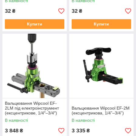
В наявності
В наявності
32
32
₴
₴
Купити
Купити
Вальцювання Wipcool EF-
2LM під електроінструмент
Вальцювання Wipcool EF-2M
(ексцентрикове, 1/4″–3/4″)
(ексцентрикова, 1/4”–3/4”)
В наявності
В наявності
3 848
3 335
₴
₴