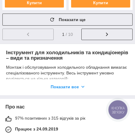
Купити
Купити
Показати ще
1
/ 10
Інструмент для холодильників та кондиціонерів
– види та призначення
Монтаж і обслуговування холодильного обладнання вимагає
спеціалізованого інструменту. Весь інструмент умовно
поділяється на кілька категорій:
вимірювальний інструмент
— манометри,
Показати все
вакуумметри, термометри
трубний інструмент
— вальцовки, труборізи,
трубогиби, розширювачі
Про нас
КНОПКА
ЗВ'ЯЗКУ
сервісний інструмент
— колектори, шланги,
97% позитивних з 315 відгуків за рік
вентилі, золотники
діагностичне обладнання
— течеискатели, тестери
Працює з 24.09.2019