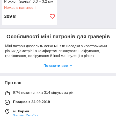
Proxxon (валіза) 0.3 – 3.2 мм
Немає в наявності
309
₴
Особливості міні патронів для граверів
Міні патрон дозволить легко міняти насадки з хвостовиками
різних діаметрів і з комфортом виконувати шліфування,
гравіювання, полірування й інші маніпуляції з різних
матеріалів. Особливо комфортно його наявність при
використанні свердел різних діаметрів, в такому випадку
Показати все
немає необхідності кожен раз підбирати і встановлювати
відповідну насадці цангу.
Купити міні патрон для гравера можна різних розмірів, що
Про нас
слід враховувати при його виборі. Але незалежно від
габаритів, кожен пристрій має свої особливості і переваги, це:
97% позитивних з 314 відгуків за рік
висока міцність – кулачки виконані зі сталі, а корпус з
Працює з 24.09.2019
металевого сплаву;
простота в експлуатації – патрон легко і швидко
м. Харків
Харків, Україна
надівається на бормашину;