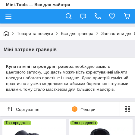
Mini-Tools — Все для майстра
Товари та послуги
Все для гравера
Запчастини для б
Міні-патрони граверів
Купити міні патрон для гравера
необхідно замість
цангового затиску, що дасть можливість користувачеві міняти
насадки набагато простіше і швидше. Дане пристрій сумісний
практично з усіма моделями китайських бормашин і гнучкими
валами, тому стало мастхэвом для більшості майстрів.
Сортування
0
Фільтри
Топ продажів
Топ продажів